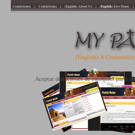
Contáctenos
|
Contáctenos
|
(English) About Us
|
(English)
Live Demo
|
(English) A Community 
Aceptar donaciones de cualquier parte 